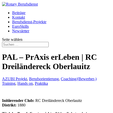
Beiträge
Kontakt
Berufsdienst-Projekte
EuroSkills
Newsletter
Seite wählen
PAL – PrAxis erLeben | RC
Dreiländereck Oberlauitz
AZUBI Projekt
,
Berufsorientierung
,
Coaching/(Bewerber-)
Training
,
Hands on
,
Praktika
Initiierender Club:
RC Dreiländereck Oberlauitz
Distrikt:
1880