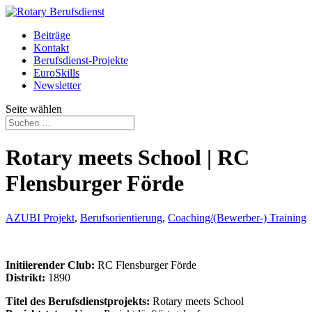
Beiträge
Kontakt
Berufsdienst-Projekte
EuroSkills
Newsletter
Seite wählen
Rotary meets School | RC
Flensburger Förde
AZUBI Projekt
,
Berufsorientierung
,
Coaching/(Bewerber-) Training
Initiierender Club:
RC Flensburger Förde
Distrikt:
1890
Titel des Berufsdienstprojekts:
Rotary meets School