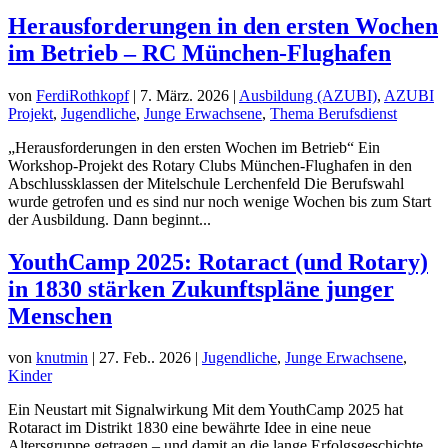
Herausforderungen in den ersten Wochen
im Betrieb – RC München-Flughafen
von
FerdiRothkopf
|
7. März. 2026
|
Ausbildung (AZUBI)
,
AZUBI
Projekt
,
Jugendliche
,
Junge Erwachsene
,
Thema Berufsdienst
„Herausforderungen in den ersten Wochen im Betrieb“ Ein
Workshop-Projekt des Rotary Clubs München-Flughafen in den
Abschlussklassen der Mitelschule Lerchenfeld Die Berufswahl
wurde getrofen und es sind nur noch wenige Wochen bis zum Start
der Ausbildung. Dann beginnt...
YouthCamp 2025: Rotaract (und Rotary)
in 1830 stärken Zukunftspläne junger
Menschen
von
knutmin
|
27. Feb.. 2026
|
Jugendliche
,
Junge Erwachsene
,
Kinder
Ein Neustart mit Signalwirkung Mit dem YouthCamp 2025 hat
Rotaract im Distrikt 1830 eine bewährte Idee in eine neue
Altersgruppe getragen – und damit an die lange Erfolgsgeschichte