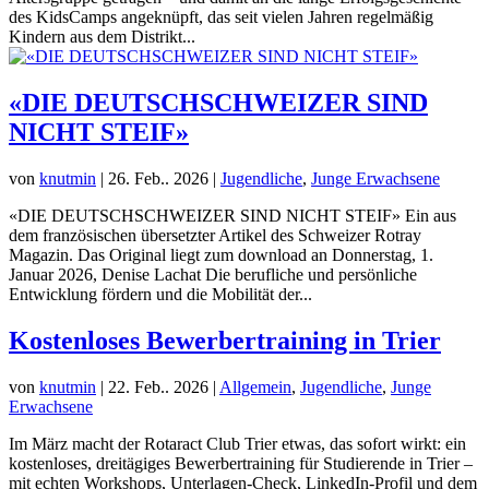
des KidsCamps angeknüpft, das seit vielen Jahren regelmäßig
Kindern aus dem Distrikt...
«DIE DEUTSCHSCHWEIZER SIND
NICHT STEIF»
von
knutmin
|
26. Feb.. 2026
|
Jugendliche
,
Junge Erwachsene
«DIE DEUTSCHSCHWEIZER SIND NICHT STEIF» Ein aus
dem französischen übersetzter Artikel des Schweizer Rotray
Magazin. Das Original liegt zum download an Donnerstag, 1.
Januar 2026, Denise Lachat Die berufliche und persönliche
Entwicklung fördern und die Mobilität der...
Kostenloses Bewerbertraining in Trier
von
knutmin
|
22. Feb.. 2026
|
Allgemein
,
Jugendliche
,
Junge
Erwachsene
Im März macht der Rotaract Club Trier etwas, das sofort wirkt: ein
kostenloses, dreitägiges Bewerbertraining für Studierende in Trier –
mit echten Workshops, Unterlagen-Check, LinkedIn-Profil und dem